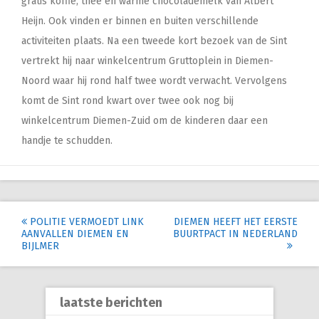
gratis koffie, thee en warme chocolademelk van Albert
Heijn. Ook vinden er binnen en buiten verschillende
activiteiten plaats. Na een tweede kort bezoek van de Sint
vertrekt hij naar winkelcentrum Gruttoplein in Diemen-
Noord waar hij rond half twee wordt verwacht. Vervolgens
komt de Sint rond kwart over twee ook nog bij
winkelcentrum Diemen-Zuid om de kinderen daar een
handje te schudden.
Post
POLITIE VERMOEDT LINK
DIEMEN HEEFT HET EERSTE
AANVALLEN DIEMEN EN
BUURTPACT IN NEDERLAND
navigation
BIJLMER
laatste berichten