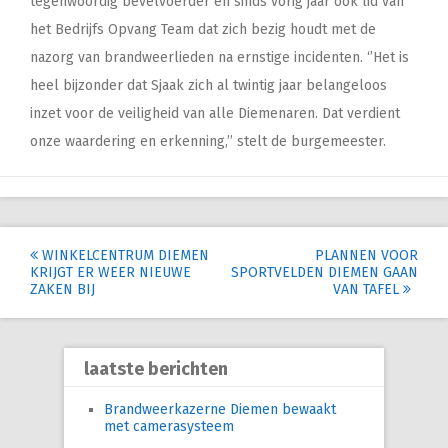
tegenwoordig bevelvoerder en sinds vorig jaar ook lid van
het Bedrijfs Opvang Team dat zich bezig houdt met de
nazorg van brandweerlieden na ernstige incidenten. ‘’Het is
heel bijzonder dat Sjaak zich al twintig jaar belangeloos
inzet voor de veiligheid van alle Diemenaren. Dat verdient
onze waardering en erkenning,’’ stelt de burgemeester.
Post
WINKELCENTRUM DIEMEN
PLANNEN VOOR
KRIJGT ER WEER NIEUWE
SPORTVELDEN DIEMEN GAAN
navigation
ZAKEN BIJ
VAN TAFEL
laatste berichten
Brandweerkazerne Diemen bewaakt
met camerasysteem