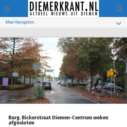
Skip
to
content
Main Navigation
BUURT
GEMEENTE
1970-1990
VERKIEZINGEN
COLOFON
Burg. Bickerstraat Diemen-Centrum weken
afgesloten