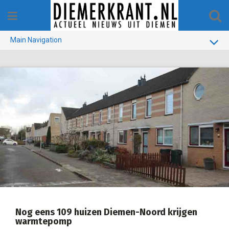
Skip
to
content
Main Navigation
BUURT
GEMEENTE
1970-1990
VERKIEZINGEN
COLOFON
Nog eens 109 huizen Diemen-Noord krijgen
warmtepomp