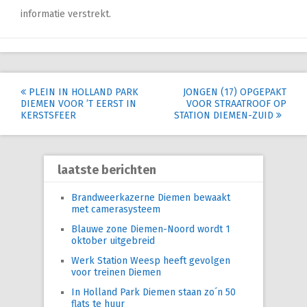
informatie verstrekt.
Post
PLEIN IN HOLLAND PARK
JONGEN (17) OPGEPAKT
DIEMEN VOOR ’T EERST IN
VOOR STRAATROOF OP
navigation
KERSTSFEER
STATION DIEMEN-ZUID
laatste berichten
Brandweerkazerne Diemen bewaakt
met camerasysteem
Blauwe zone Diemen-Noord wordt 1
oktober uitgebreid
Werk Station Weesp heeft gevolgen
voor treinen Diemen
In Holland Park Diemen staan zo´n 50
flats te huur