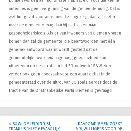
kunnen worden aan lichtmasten, abri’s, e.d. Voor die kleine
antennes is geen vergunning van de gemeente nodig. Dat is
wel het geval voor antennes die hoger zijn dan vijf meter
maar de gemeente mag daarbij niet kijken naar
gezondheidsrisico’s. Als er van inwoners van Diemen vragen
komen dan zal de gemeente ‘die beantwoorden met één
generiek antwoord waarin wordt gesteld dat de
gemeentelijke overheid nagenoeg geen invloed kan
uitoefenen op de uitrol van het 5G-netwerk.’ B&W zien
verder ook geen noodzaak voor een apart debat in de
gemeenteraad over de uitrol van 5G zoals eerder door de
fractie van de Onafhankelijke Partij Diemen is gevraagd.
Post
B&W: OMLEIDING BIJ
DAAROMDIEMEN ZOEKT
TRAMLUS ‘NIET GEVAARLIJK
VRIJWILLIGERS VOOR DE