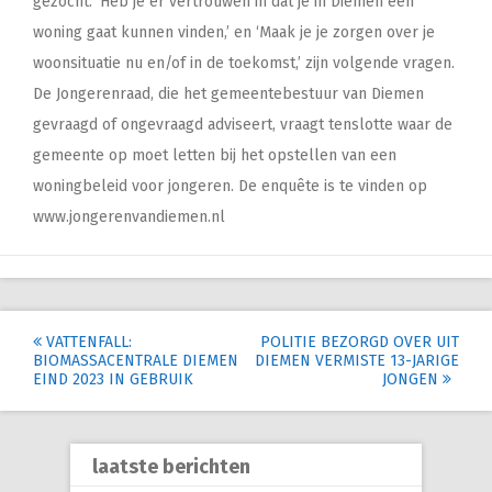
gezocht. ‘Heb je er vertrouwen in dat je in Diemen een
woning gaat kunnen vinden,’ en ‘Maak je je zorgen over je
woonsituatie nu en/of in de toekomst,’ zijn volgende vragen.
De Jongerenraad, die het gemeentebestuur van Diemen
gevraagd of ongevraagd adviseert, vraagt tenslotte waar de
gemeente op moet letten bij het opstellen van een
woningbeleid voor jongeren. De enquête is te vinden op
www.jongerenvandiemen.nl
Post
VATTENFALL:
POLITIE BEZORGD OVER UIT
BIOMASSACENTRALE DIEMEN
DIEMEN VERMISTE 13-JARIGE
navigation
EIND 2023 IN GEBRUIK
JONGEN
laatste berichten