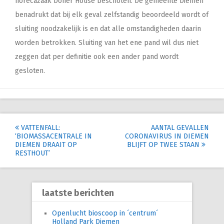
horecazaak Döner House beschoten. De gemeente Diemen
benadrukt dat bij elk geval zelfstandig beoordeeld wordt of
sluiting noodzakelijk is en dat alle omstandigheden daarin
worden betrokken. Sluiting van het ene pand wil dus niet
zeggen dat per definitie ook een ander pand wordt
gesloten.
Post
VATTENFALL:
AANTAL GEVALLEN
‘BIOMASSACENTRALE IN
CORONAVIRUS IN DIEMEN
navigation
DIEMEN DRAAIT OP
BLIJFT OP TWEE STAAN
RESTHOUT’
laatste berichten
Openlucht bioscoop in ´centrum´
Holland Park Diemen