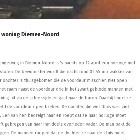
in woning Diemen-Noord
zangerweg in Diemen-Noord is ’s nachts op 12 april een horloge met
stolen. De bewoonster wordt die nacht rond 04.45 uur wakker van
ar dochter is thuisgekomen die de voordeur misschien niet open
or het raam naast de voordeur drie in het zwart geklede mannen met
ng uit via de achterzijde en gaat naar de buren. Daarbij hoort ze
ld de voordeur open breken. De dochter, die wel thuis was, ziet
 Een van hen bedreigt haar en roept dat ze haar horloge moet
eft gekregen van haar inmiddels overleden vader. De man pakt de
rijgen. De mannen roepen dat de dochter ze naar de kluis moet