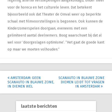
regering allerlei versoepelingen aangekondigd, onder meer
voor de horeca en het culturele leven. Dat betekent
bijvoorbeeld ook dat Theater de Omval weer op beperkte
schaal met filmvoorstellingen is begonnen. Ook kunnen de
Kinderzomerspelen doorgaan, eveneens met een
gelimiteerd aantal deelnemers. Boog waarschuwt bij dat al
wel voor ‘doorgeslagen optimisme’. ”Het gaat de goede kant
op maar we moeten volhouden.”
Post
AMSTERDAM: GEEN
SCANAUTO IN BLAUWE ZONE
SCANAUTO IN BLAUWE ZONE,
DIEMEN LEIDT TOT VRAGEN
navigation
IN DIEMEN WEL
IN AMSTERDAM
laatste berichten