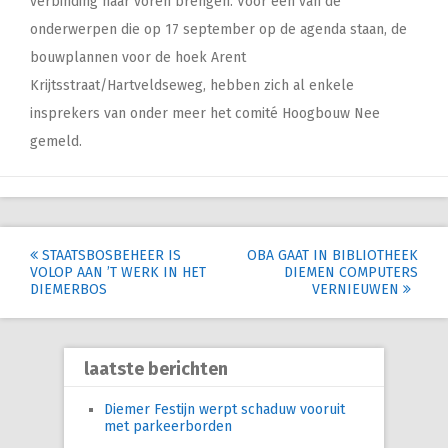
verbinding naar voren brengen. Voor één van de
onderwerpen die op 17 september op de agenda staan, de
bouwplannen voor de hoek Arent
Krijtsstraat/Hartveldseweg, hebben zich al enkele
insprekers van onder meer het comité Hoogbouw Nee
gemeld.
Post
STAATSBOSBEHEER IS
OBA GAAT IN BIBLIOTHEEK
VOLOP AAN ’T WERK IN HET
DIEMEN COMPUTERS
navigation
DIEMERBOS
VERNIEUWEN
laatste berichten
Diemer Festijn werpt schaduw vooruit
met parkeerborden