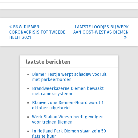
Post
B&W DIEMEN:
LAATSTE LOODJES BIJ WERK
CORONACRISIS TOT TWEEDE
AAN OOST-WEST AS DIEMEN
navigation
HELFT 2021
laatste berichten
Diemer Festijn werpt schaduw vooruit
met parkeerborden
Brandweerkazerne Diemen bewaakt
met camerasysteem
Blauwe zone Diemen-Noord wordt 1
oktober uitgebreid
Werk Station Weesp heeft gevolgen
voor treinen Diemen
In Holland Park Diemen staan zo´n 50
flats te huur