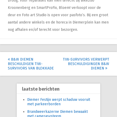
Droog. Voor reparaties kan men terecht bij Bike2Go
Kroonenberg en SmartProFix, Bloem! verkoopt voor de
deur en Foto art Studio is open voor pasfoto’s. Bij een groot
aantal andere winkels en de horeca in Diemerplein kan men
nog afhalen en/of terecht voor bezorgen.
Post
B&W DIEMEN
TIW-SURVIVORS VERWERPT
BESCHULDIGEN TIW-
BESCHULDIGINGEN B&W
navigation
SURVIVORS VAN BLOKKADE
DIEMEN
laatste berichten
Diemer Festijn werpt schaduw vooruit
met parkeerborden
Brandweerkazerne Diemen bewaakt
met camerasysteem