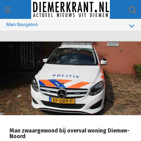
Skip
to
content
Main Navigation
BUURT
GEMEENTE
1970-1990
VERKIEZINGEN
COLOFON
Man zwaargewond bij overval woning Diemen-
Noord