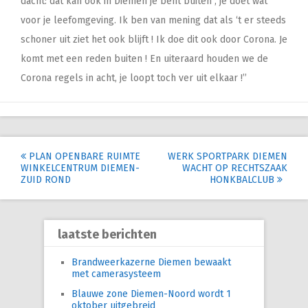
dacht: dat kan ook in Diemen je bent buiten , je doet wat
voor je leefomgeving. Ik ben van mening dat als ‘t er steeds
schoner uit ziet het ook blijft ! Ik doe dit ook door Corona. Je
komt met een reden buiten ! En uiteraard houden we de
Corona regels in acht, je loopt toch ver uit elkaar !’’
Post
PLAN OPENBARE RUIMTE
WERK SPORTPARK DIEMEN
WINKELCENTRUM DIEMEN-
WACHT OP RECHTSZAAK
navigation
ZUID ROND
HONKBALCLUB
laatste berichten
Brandweerkazerne Diemen bewaakt
met camerasysteem
Blauwe zone Diemen-Noord wordt 1
oktober uitgebreid