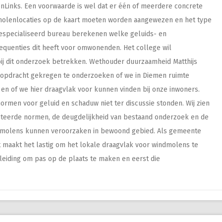
nLinks. Een voorwaarde is wel dat er één of meerdere concrete
dmolenlocaties op de kaart moeten worden aangewezen en het type
specialiseerd bureau berekenen welke geluids- en
quenties dit heeft voor omwonenden. Het college wil
 dit onderzoek betrekken. Wethouder duurzaamheid Matthijs
e opdracht gekregen te onderzoeken of we in Diemen ruimte
n of we hier draagvlak voor kunnen vinden bij onze inwoners.
 normen voor geluid en schaduw niet ter discussie stonden. Wij zien
anteerde normen, de deugdelijkheid van bestaand onderzoek en de
ndmolens kunnen veroorzaken in bewoond gebied. Als gemeente
 maakt het lastig om het lokale draagvlak voor windmolens te
nleiding om pas op de plaats te maken en eerst die