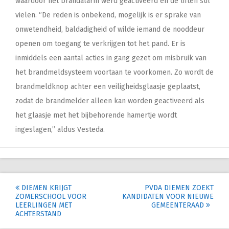
waardoor het brandalarm werd geactiveerd en de liften stil
vielen. ‘’De reden is onbekend, mogelijk is er sprake van
onwetendheid, baldadigheid of wilde iemand de nooddeur
openen om toegang te verkrijgen tot het pand. Er is
inmiddels een aantal acties in gang gezet om misbruik van
het brandmeldsysteem voortaan te voorkomen. Zo wordt de
brandmeldknop achter een veiligheidsglaasje geplaatst,
zodat de brandmelder alleen kan worden geactiveerd als
het glaasje met het bijbehorende hamertje wordt
ingeslagen,’’ aldus Vesteda.
Post
DIEMEN KRIJGT
PVDA DIEMEN ZOEKT
ZOMERSCHOOL VOOR
KANDIDATEN VOOR NIEUWE
navigation
LEERLINGEN MET
GEMEENTERAAD
ACHTERSTAND