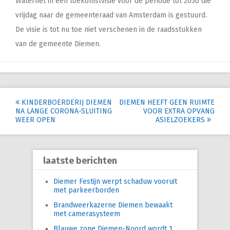
Waternet in een toekomstvisie voor de periode tot 2050 die
vrijdag naar de gemeenteraad van Amsterdam is gestuurd.
De visie is tot nu toe niet verschenen in de raadsstukken
van de gemeente Diemen.
Post
KINDERBOERDERIJ DIEMEN
DIEMEN HEEFT GEEN RUIMTE
NA LANGE CORONA-SLUITING
VOOR EXTRA OPVANG
navigation
WEER OPEN
ASIELZOEKERS
laatste berichten
Diemer Festijn werpt schaduw vooruit
met parkeerborden
Brandweerkazerne Diemen bewaakt
met camerasysteem
Blauwe zone Diemen-Noord wordt 1