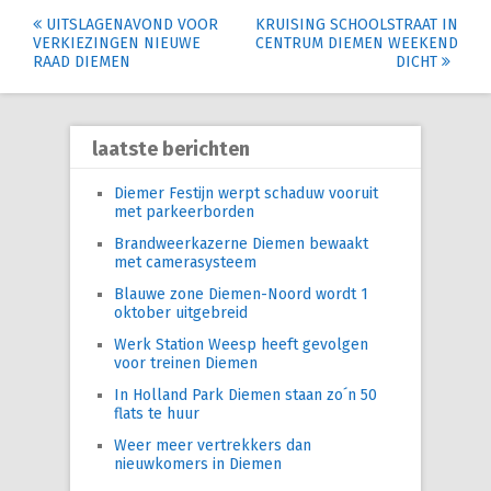
Post
UITSLAGENAVOND VOOR
KRUISING SCHOOLSTRAAT IN
VERKIEZINGEN NIEUWE
CENTRUM DIEMEN WEEKEND
navigation
RAAD DIEMEN
DICHT
laatste berichten
Diemer Festijn werpt schaduw vooruit
met parkeerborden
Brandweerkazerne Diemen bewaakt
met camerasysteem
Blauwe zone Diemen-Noord wordt 1
oktober uitgebreid
Werk Station Weesp heeft gevolgen
voor treinen Diemen
In Holland Park Diemen staan zo´n 50
flats te huur
Weer meer vertrekkers dan
nieuwkomers in Diemen