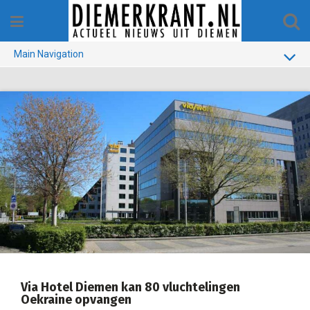
Skip
to
content
Main Navigation
BUURT
GEMEENTE
1970-1990
VERKIEZINGEN
COLOFON
Via Hotel Diemen kan 80 vluchtelingen
Oekraine opvangen