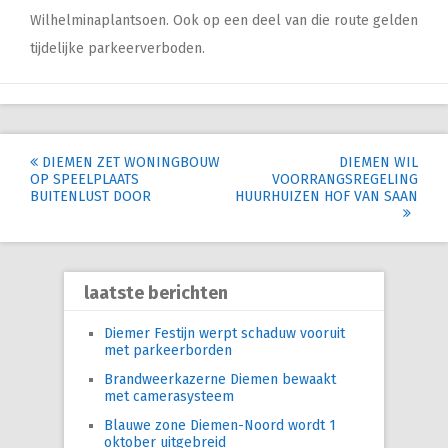
Wilhelminaplantsoen. Ook op een deel van die route gelden
tijdelijke parkeerverboden.
Post
DIEMEN ZET WONINGBOUW
DIEMEN WIL
OP SPEELPLAATS
VOORRANGSREGELING
navigation
BUITENLUST DOOR
HUURHUIZEN HOF VAN SAAN
laatste berichten
Diemer Festijn werpt schaduw vooruit
met parkeerborden
Brandweerkazerne Diemen bewaakt
met camerasysteem
Blauwe zone Diemen-Noord wordt 1
oktober uitgebreid