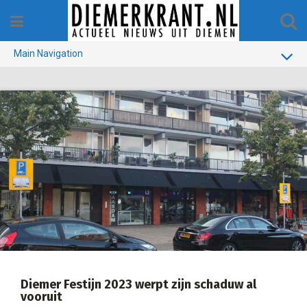
Skip
to
content
Main Navigation
BUURT
GEMEENTE
1970-1990
VERKIEZINGEN
COLOFON
Diemer Festijn 2023 werpt zijn schaduw al
vooruit