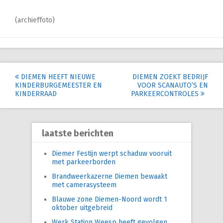
(archieffoto)
Post
DIEMEN HEEFT NIEUWE
DIEMEN ZOEKT BEDRIJF
KINDERBURGEMEESTER EN
VOOR SCANAUTO’S EN
navigation
KINDERRAAD
PARKEERCONTROLES
laatste berichten
Diemer Festijn werpt schaduw vooruit
met parkeerborden
Brandweerkazerne Diemen bewaakt
met camerasysteem
Blauwe zone Diemen-Noord wordt 1
oktober uitgebreid
Werk Station Weesp heeft gevolgen