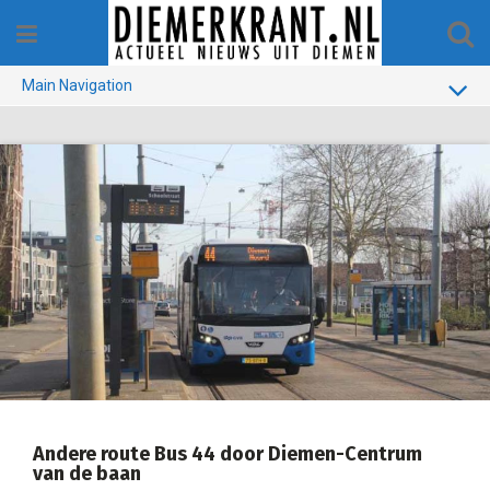
Skip
to
content
Main Navigation
BUURT
GEMEENTE
1970-1990
VERKIEZINGEN
COLOFON
Andere route Bus 44 door Diemen-Centrum
van de baan