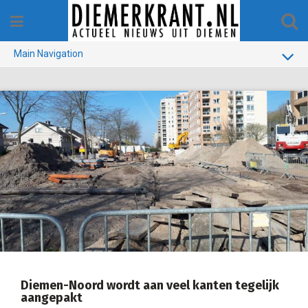
Skip
to
content
Main Navigation
BUURT
GEMEENTE
1970-1990
VERKIEZINGEN
COLOFON
Diemen-Noord wordt aan veel kanten tegelijk
aangepakt