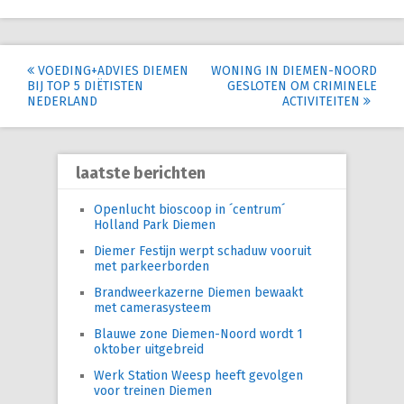
Post
VOEDING+ADVIES DIEMEN
WONING IN DIEMEN-NOORD
BIJ TOP 5 DIËTISTEN
GESLOTEN OM CRIMINELE
navigation
NEDERLAND
ACTIVITEITEN
laatste berichten
Openlucht bioscoop in ´centrum´
Holland Park Diemen
Diemer Festijn werpt schaduw vooruit
met parkeerborden
Brandweerkazerne Diemen bewaakt
met camerasysteem
Blauwe zone Diemen-Noord wordt 1
oktober uitgebreid
Werk Station Weesp heeft gevolgen
voor treinen Diemen