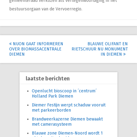
gemeenteraad verkozen als vertegenwoordiging in het
bestuursorgaan van de Vervoerregio.
Post
NUON GAAT INFORMEREN
BLAUWE OLIFANT EN
OVER BIOMASSACENTRALE
RIETSCHUUR NU MONUMENT
navigation
DIEMEN
IN DIEMEN
laatste berichten
Openlucht bioscoop in ´centrum´
Holland Park Diemen
Diemer Festijn werpt schaduw vooruit
met parkeerborden
Brandweerkazerne Diemen bewaakt
met camerasysteem
Blauwe zone Diemen-Noord wordt 1